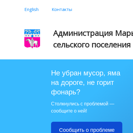
English
Контакты
Администрация Марь
сельского поселения
Не убран мусор, яма
на дороге, не горит
фонарь?
Столкнулись с проблемой —
сообщите о ней!
Сообщить о проблеме