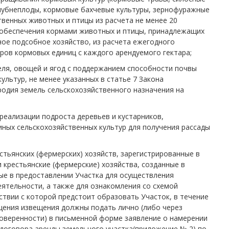
лубнеплоды, кормовые бахчевые культуры, зернофуражные
твенных животных и птицы из расчета не менее 20
х обеспечения кормами животных и птицы, принадлежащих
ное подсобное хозяйство, из расчета ежегодного
еров кормовых единиц с каждого арендуемого гектара;
еля, овощей и ягод с поддержанием способности почвы
льтур, не менее указанных в статье 7 Закона
родия земель сельскохозяйственного назначения на
реализации подроста деревьев и кустарников,
 иных сельскохозяйственных культур для получения рассады
стьянских (фермерских) хозяйств, зарегистрированные в
 крестьянские (фермерские) хозяйства, созданные в
ые в предоставлении Участка для осуществления
еятельности, а также для ознакомления со схемой
ствии с которой предстоит образовать Участок, в течение
щения извещения должны подать лично (либо через
веренности) в письменной форме заявление о намерении
 договора аренды земельного участка(приложение № 2) по