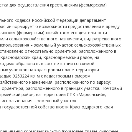
стка для осуществления крестьянским (фермерским)
мельного кодекса Российской Федерации департамент
ая информирует о возможности предоставления в аренду
ьянским (фермерским) хозяйством его деятельности
земли сельскохозяйственного назначения, вид разрешенного
использования – земельный участок сельскохозяйственных
становлено относительно ориентира, расположенного в
 Краснодарский край, Красноармейский район, на
ходимо образовать в соответствии со схемой
ных участков на кадастровом плане территории
щадью 9253224 кв. м с кадастровым номером
озяйственного назначения, расположенного по адресу:
ориентира, расположенного в границах участка. Почтовый
оармейский район, на территории СПК «Марьянский»,
 использования – земельный участок
в государственной собственности Краснодарского края
ыращивания кормовых культур (кормовые травы, силосные