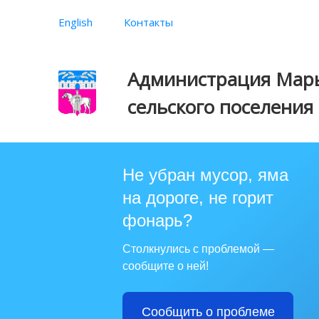
English
Контакты
Администрация Марь
сельского поселения
Не убран мусор, яма
на дороге, не горит
фонарь?
Столкнулись с проблемой —
сообщите о ней!
Сообщить о проблеме