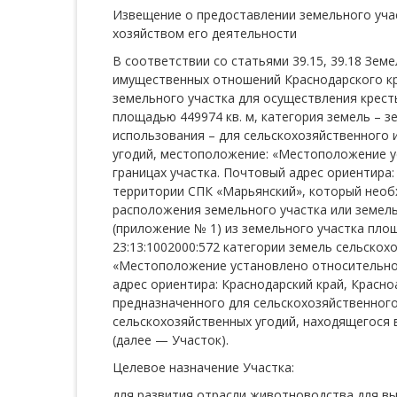
Извещение о предоставлении земельного уча
хозяйством его деятельности
В соответствии со статьями 39.15, 39.18 Зе
имущественных отношений Краснодарского кр
земельного участка для осуществления крест
площадью 449974 кв. м, категория земель – 
использования – для сельскохозяйственного 
угодий, местоположение: «Местоположение у
границах участка. Почтовый адрес ориентира:
территории СПК «Марьянский», который необ
расположения земельного участка или земель
(приложение № 1) из земельного участка пло
23:13:1002000:572 категории земель сельскох
«Местоположение установлено относительно 
адрес ориентира: Краснодарский край, Красн
предназначенного для сельскохозяйственного
сельскохозяйственных угодий, находящегося 
(далее — Участок).
Целевое назначение Участка:
для развития отрасли животноводства для в