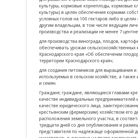
культуры, кормовые корнеплоды, кормовые к
культуры) в целях обеспечения кормами собс
условных голов на 100 гектаров либо в целя
другим владельцам, в том числе ведущим лич
производства и реализации не менее 7 центн
для производства винограда, плодов, картоф
обеспечивать урожаи сельскохозяйственных ку
Краснодарского края «Об обеспечении плодо
территории Краснодарского края»;
для создания питомников для выращивания и 
используемых в сельском хозяйстве, а также
и семян.
Граждане; граждане, являющиеся главами кре
качестве индивидуальных предпринимателей и
качестве юридического лица, заинтересованн
крестьянским (фермерским) хозяйством его д
расположения земельного участка, в соответ
тридцати дней со дня опубликования и разме
представителя по надлежаще оформленной до
участвовать в аукционе на право заключения