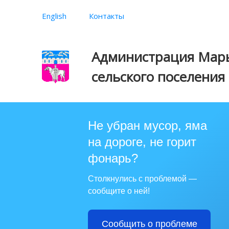
English
Контакты
Администрация Марь
сельского поселения
Не убран мусор, яма
на дороге, не горит
фонарь?
Столкнулись с проблемой —
сообщите о ней!
Сообщить о проблеме