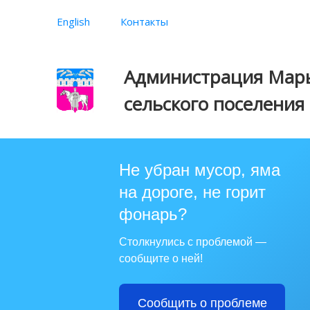
English
Контакты
Администрация Марь
сельского поселения
Не убран мусор, яма
на дороге, не горит
фонарь?
Столкнулись с проблемой —
сообщите о ней!
Сообщить о проблеме