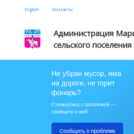
English
Контакты
Администрация Марь
сельского поселения
Не убран мусор, яма
на дороге, не горит
фонарь?
Столкнулись с проблемой —
сообщите о ней!
Сообщить о проблеме