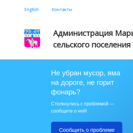
English
Контакты
Администрация Марь
сельского поселения
Не убран мусор, яма
на дороге, не горит
фонарь?
Столкнулись с проблемой —
сообщите о ней!
Сообщить о проблеме