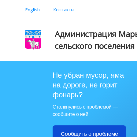
English
Контакты
Администрация Марь
сельского поселения
Не убран мусор, яма
на дороге, не горит
фонарь?
Столкнулись с проблемой —
сообщите о ней!
Сообщить о проблеме