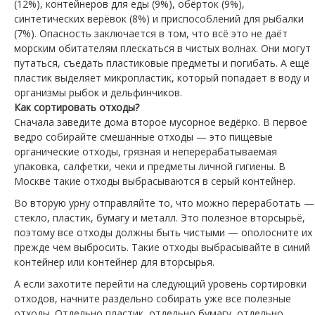
(12%), контейнеров для еды (9%), обёрток (9%),
синтетических верёвок (8%) и приспособлений для рыбалки
(7%). Опасность заключается в том, что всё это не даёт
морским обитателям плескаться в чистых волнах. Они могут
путаться, съедать пластиковые предметы и погибать. А ещё
пластик выделяет микропластик, который попадает в воду и
организмы рыбок и дельфинчиков.
Как сортировать отходы?
Сначала заведите дома второе мусорное ведёрко. В первое
ведро собирайте смешанные отходы — это пищевые
органические отходы, грязная и неперерабатываемая
упаковка, салфетки, чеки и предметы личной гигиены. В
Москве такие отходы выбрасываются в серый контейнер.
Во вторую урну отправляйте то, что можно переработать —
стекло, пластик, бумагу и металл. Это полезное вторсырьё,
поэтому все отходы должны быть чистыми — ополосните их
прежде чем выбросить. Такие отходы выбрасывайте в синий
контейнер или контейнер для вторсырья.
А если захотите перейти на следующий уровень сортировки
отходов, начните раздельно собирать уже все полезные
отходы. Отдельно пластик, отдельно бумагу, отдельно