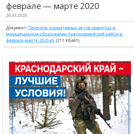
феврале — марте 2020
26.03.2020
Документ:
Перечень-нормативных-актов-принятых-в-
муниципальном-образовании-Красноармейский-район-в-
феврале-марте-2020.xls
(211 Кбайт)