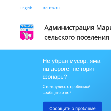
English
Контакты
Администрация Марь
сельского поселения
Не убран мусор, яма
на дороге, не горит
фонарь?
Столкнулись с проблемой —
сообщите о ней!
Сообщить о проблеме