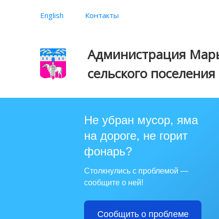
English
Контакты
Администрация Марь
сельского поселения
Не убран мусор, яма
на дороге, не горит
фонарь?
Столкнулись с проблемой —
сообщите о ней!
Сообщить о проблеме