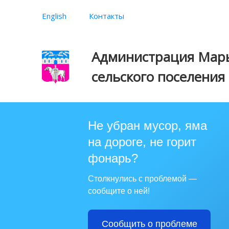
English
Контакты
Администрация Марь
сельского поселения
Не убран мусор, яма
на дороге, не горит
фонарь?
Столкнулись с проблемой —
сообщите о ней!
Сообщить о проблеме